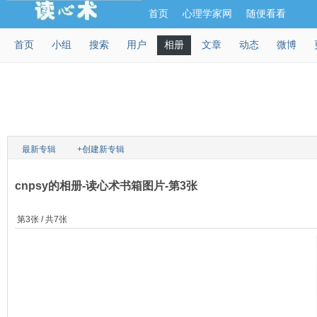
首页
心理学家网
随便看看
首页
小组
搜索
用户
相册
文章
动态
微博
最新专辑
+创建新专辑
cnpsy的相册-读心术书箱图片-第3张
第3张 / 共7张