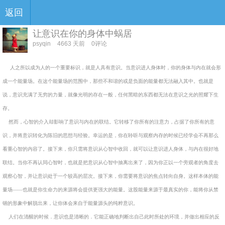
返回
让意识在你的身体中蜗居
psyqin
4663 天前
0评论
人之所以成为人的一个重要标识，就是人具有意识。当意识进人身体时，你的身体与内在就会形
成一个能量场。在这个能量场的范围中，那些不和谐的或是负面的能量都无法融入其中。也就是
说，意识充满了无穷的力量，就像光明的存在一般，任何黑暗的东西都无法在意识之光的照耀下生
存。
然而，心智的介入却影响了意识与内在的联结。它转移了你所有的注意力，占据了你所有的意
识，并将意识转化为陈旧的思想与经验。幸运的是，你在聆听与观察内存的时候已经学会不再那么
看重心智的内容了。接下来，你只需将意识从心智中收回，就可以让意识进人身体，与内在很好地
联结。当你不再认同心智时，也就是把意识从心智中抽离出来了，因为你正以一个旁观者的角度去
观察心智，并让意识处于一个较高的层次。接下来，你需要将意识的焦点转向自身。这样本体的能
量场——也就是你生命力的来源将会提供更强大的能量。这股能量来源于最真实的你，能将你从禁
锢的形象中解脱出来，让你体会来自于能量源头的纯粹意识。
人们在清醒的时候．意识也是清晰的．它能正确地判断出自己此时所处的环境，并做出相应的反