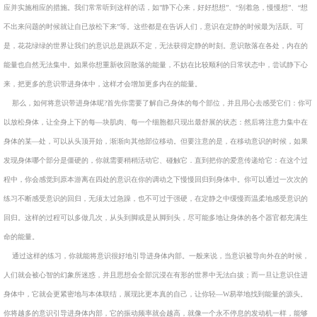
应并实施相应的措施。我们常常听到这样的话，如”静下心来，好好想想”、“别着急，慢慢想”、“想
不出来问题的时候就让自已放松下来”等。这些都是在告诉人们，意识在定静的时候最为活跃。可
是，花花绿绿的世界让我们的意识总是跳跃不定，无法获得定静的时刻。意识散落在各处，内在的
能量也自然无法集中。如果你想重新收回散落的能量，不妨在比较顺利的日常状态中，尝试静下心
来，把更多的意识带进身体中，这样才会增加更多
内在的能量。
那么，如何将意识带进身体呢
?
首先你需要了解自己身体的每个部位，并且用心去感受它们：你可
以放松身体，让全身上下的每—块肌肉、每一个细胞都只现出最舒展的状态：然后将注意力集中在
身体的某—处，可以从头顶开始，渐渐向其他部位移动。但要注意的是，在移动意识的时候，如果
发现身体哪个部分是僵硬的，你就需要稍稍活动它、碰触它．直到把你的爱意传递给它：在这个过
程中，你会感觉到原本游离在四处的意识在你的调动之下慢慢回归到身体中。你可以通过一次次的
练习不断感受意识的回归，无须太过急躁，也不可过于强硬，在定静之中缓慢而温柔地感受意识的
回归。这样的过程可以多做几次，从头到脚或是从脚到头，尽可能多地让身体的各个器官都充满生
命的能量。
通过这样的练习，你就能将意识很好地引导进身体内部。一般来说，当意识被导向外在的时候，
人们就会被心智的幻象所迷惑，并且思想会全部沉浸在有形的世界中无法白拔；而一旦让意识住进
身体中，它就会更紧密地与本体联结，展现比更本真的自己，让你轻—
W
易举地找到能量的源头。
你将越多的意识引导进身体内部，它的振动频率就会越高，就像一个永不停息的发动机一样，能够