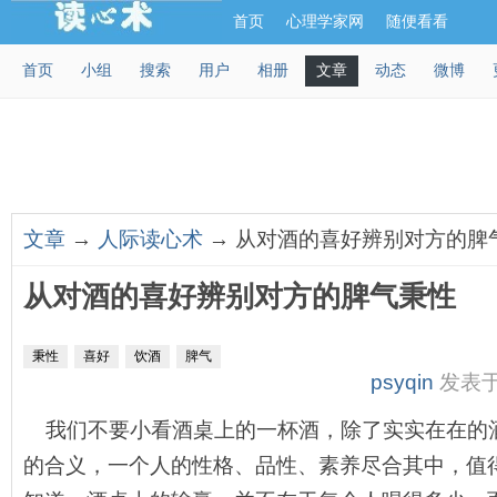
首页
心理学家网
随便看看
首页
小组
搜索
用户
相册
文章
动态
微博
文章
→
人际读心术
→ 从对酒的喜好辨别对方的脾
从对酒的喜好辨别对方的脾气秉性
秉性
喜好
饮酒
脾气
psyqin
发表于 2
我们不要小看酒桌上的一杯酒，除了实实在在的
的合义，一个人的性格、品性、素养尽合其中，值