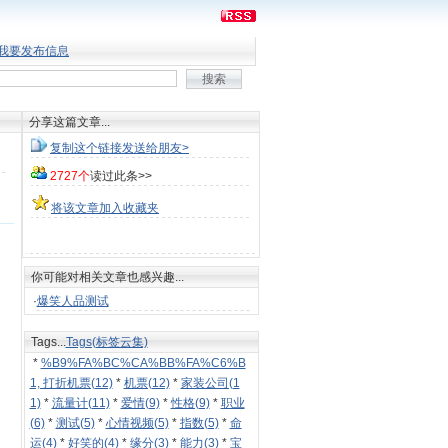
我要发布信息
分享这篇文章...
复制这个链接发送给朋友>
2727个
读过此条>>
将该文章加入收藏夹
你可能对相关文章也感兴趣...
·
爆笑人品测试
Tags...
Tags(标签云集)
*
%B9%FA%BC%CA%BB%FA%C6%B
1, 打折机票(12)
*
机票(12)
*
家装公司(1
1)
*
流量计(11)
*
爱情(9)
*
性格(9)
*
职业
(6)
*
测试(5)
*
心情视频(5)
*
指数(5)
*
命
运(4)
*
好笑的(4)
*
缘分(3)
*
能力(3)
*
宝