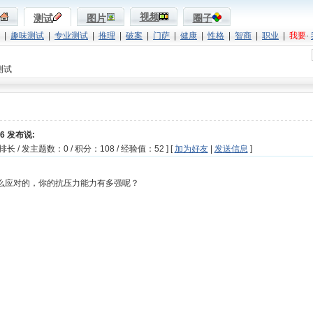
视频
测试
图片
圈子
|
趣味测试
|
专业测试
|
推理
|
破案
|
门萨
|
健康
|
性格
|
智商
|
职业
|
我要
·
测试
:26 发布说:
长 / 发主题数：0 / 积分：108 / 经验值：52 ] [
加为好友
|
发送信息
]
么应对的，你的抗压力能力有多强呢？