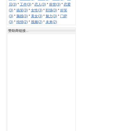
贝(3)
*
工作(3)
*
恋人(3)
*
前世(3)
*
恋爱
(3)
*
搞笑(3)
*
女性(3)
*
职场(3)
*
好笑
(3)
*
脑残(3)
*
美女(3)
*
魅力(3)
*
门萨
(3)
*
纯情(2)
*
视频(2)
*
未来(2)
赞助商链接...