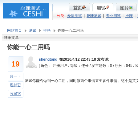
首页
测试
图片
分类
·
爱情测试
|
趣味测试
|
专业测试
|
推理
|
网站首页
测试
性格
你能一心二用吗
详细文章
你能一心二用吗
shengtong
在2010/4/12 22:43:18 发布说:
19
[ 角色： 注册用户 / 等级：连长 / 发主题数：0 / 积分：845 / 经
顶一下
测试你能否做到一心二用，同时做两个事情甚至多件事情。这个是英
埋掉它
收藏它