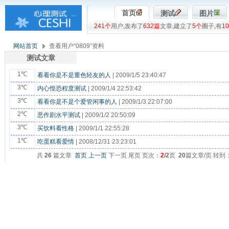
首页
测试
图片
241个
用户,发布了
632篇
文章,建立了
5个
圈子,有
1
网站首页
查看用户“0809”资料
测试文章
1℃
看看你是不是重色轻友的人
| 2009/1/5 23:40:47
3℃
内心惶恐程度测试
| 2009/1/4 22:53:42
3℃
看看你是不是个爱管闲事的人
| 2009/1/3 22:07:00
2℃
恶作剧水平测试
| 2009/1/2 20:50:09
3℃
买饮料看性格
| 2009/1/1 22:55:28
1℃
吃蛋糕看爱情
| 2008/12/31 23:23:01
共
26
篇文章
首页
上一页
下一页 尾页 页次：
2
/2
页
20
篇文章/页 转到