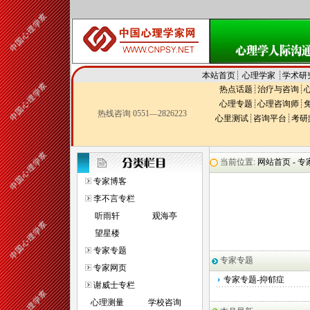
本站首页
┊
心理学家
┊
学术研
热点话题
┊
治疗与咨询
┊
心理专题
┊
心理咨询师
┊
热线咨询 0551—2826223
心里测试
┊
咨询平台
┊
考研
当前位置:
网站首页 -
专
专家博客
李不言专栏
听雨轩
观海亭
望星楼
专家专题
专家专题
专家网页
专家专题-抑郁症
谢威士专栏
心理测量
学校咨询